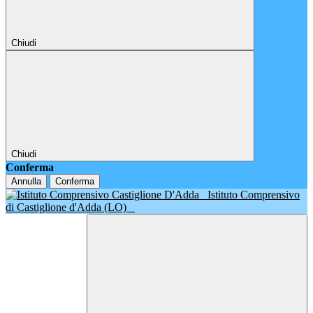
Chiudi
Chiudi
Conferma
Annulla
Conferma
Istituto Comprensivo
di Castiglione d'Adda (LO)