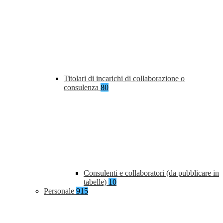
Titolari di incarichi di collaborazione o
consulenza
80
Consulenti e collaboratori (da pubblicare in
tabelle)
10
Personale
915