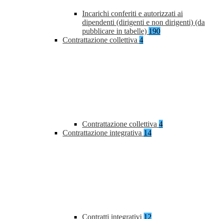
Incarichi conferiti e autorizzati ai
dipendenti (dirigenti e non dirigenti) (da
pubblicare in tabelle)
190
Contrattazione collettiva
4
Contrattazione collettiva
4
Contrattazione integrativa
14
Contratti integrativi
12