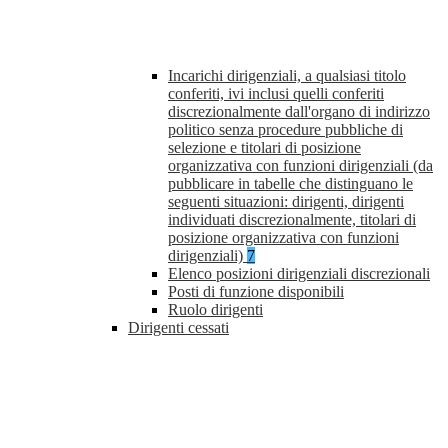
Incarichi dirigenziali, a qualsiasi titolo
conferiti, ivi inclusi quelli conferiti
discrezionalmente dall'organo di indirizzo
politico senza procedure pubbliche di
selezione e titolari di posizione
organizzativa con funzioni dirigenziali (da
pubblicare in tabelle che distinguano le
seguenti situazioni: dirigenti, dirigenti
individuati discrezionalmente, titolari di
posizione organizzativa con funzioni
dirigenziali)
7
Elenco posizioni dirigenziali discrezionali
Posti di funzione disponibili
Ruolo dirigenti
Dirigenti cessati