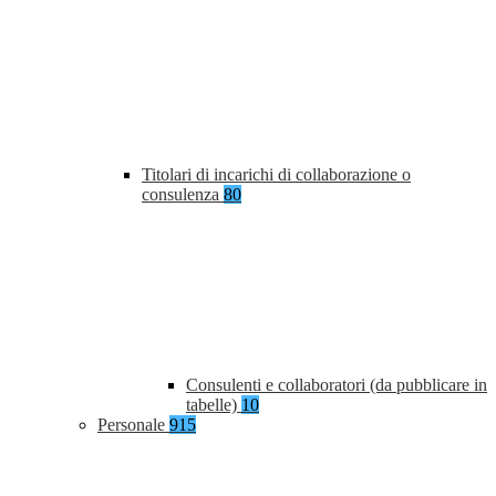
Titolari di incarichi di collaborazione o
consulenza
80
Consulenti e collaboratori (da pubblicare in
tabelle)
10
Personale
915