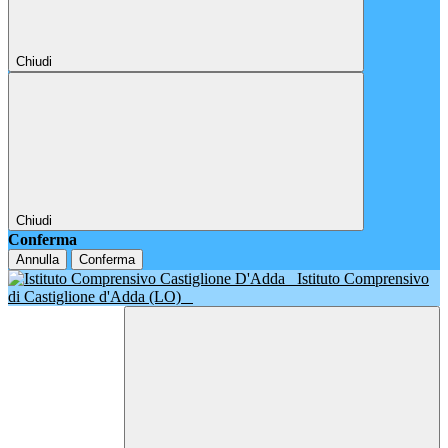
Chiudi
Chiudi
Conferma
Annulla
Conferma
Istituto Comprensivo
di Castiglione d'Adda (LO)