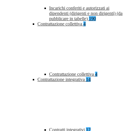
Incarichi conferiti e autorizzati ai
dipendenti (dirigenti e non dirigenti) (da
pubblicare in tabelle)
190
Contrattazione collettiva
4
Contrattazione collettiva
4
Contrattazione integrativa
14
Contratti integrativi
12