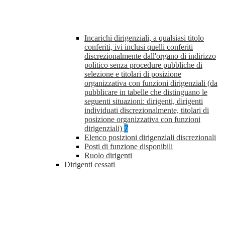
Incarichi dirigenziali, a qualsiasi titolo
conferiti, ivi inclusi quelli conferiti
discrezionalmente dall'organo di indirizzo
politico senza procedure pubbliche di
selezione e titolari di posizione
organizzativa con funzioni dirigenziali (da
pubblicare in tabelle che distinguano le
seguenti situazioni: dirigenti, dirigenti
individuati discrezionalmente, titolari di
posizione organizzativa con funzioni
dirigenziali)
7
Elenco posizioni dirigenziali discrezionali
Posti di funzione disponibili
Ruolo dirigenti
Dirigenti cessati