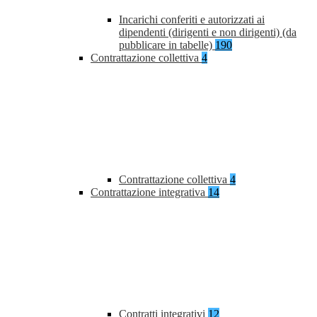
Incarichi conferiti e autorizzati ai
dipendenti (dirigenti e non dirigenti) (da
pubblicare in tabelle)
190
Contrattazione collettiva
4
Contrattazione collettiva
4
Contrattazione integrativa
14
Contratti integrativi
12