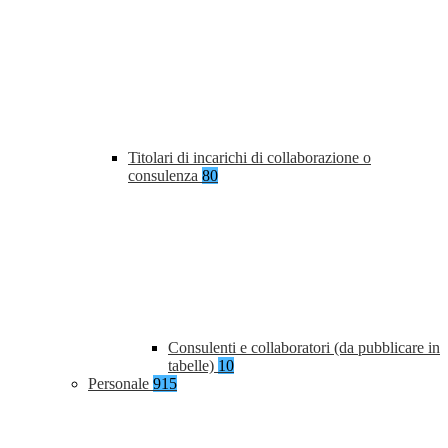
Titolari di incarichi di collaborazione o
consulenza
80
Consulenti e collaboratori (da pubblicare in
tabelle)
10
Personale
915