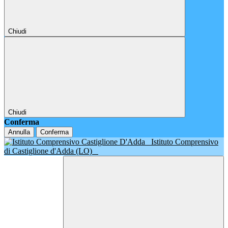
Chiudi
Chiudi
Conferma
Annulla
Conferma
Istituto Comprensivo
di Castiglione d'Adda (LO)