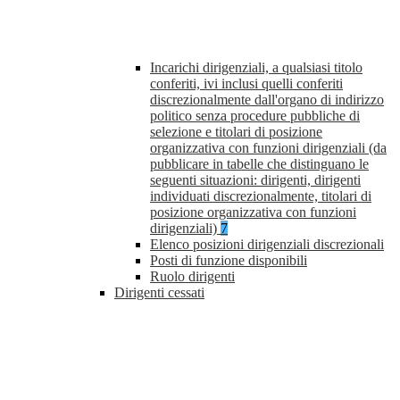
Incarichi dirigenziali, a qualsiasi titolo
conferiti, ivi inclusi quelli conferiti
discrezionalmente dall'organo di indirizzo
politico senza procedure pubbliche di
selezione e titolari di posizione
organizzativa con funzioni dirigenziali (da
pubblicare in tabelle che distinguano le
seguenti situazioni: dirigenti, dirigenti
individuati discrezionalmente, titolari di
posizione organizzativa con funzioni
dirigenziali)
7
Elenco posizioni dirigenziali discrezionali
Posti di funzione disponibili
Ruolo dirigenti
Dirigenti cessati