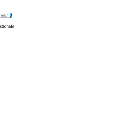
tività
2
stionale