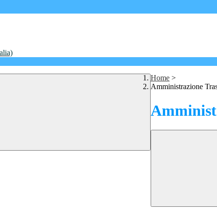
alia)
Home
>
Amministrazione Tra
Amministr