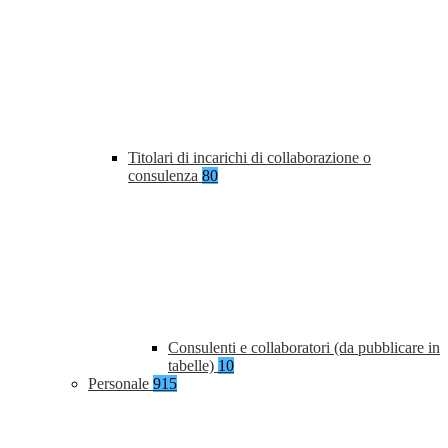
Titolari di incarichi di collaborazione o
consulenza
80
Consulenti e collaboratori (da pubblicare in
tabelle)
10
Personale
915