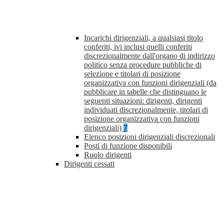
Incarichi dirigenziali, a qualsiasi titolo
conferiti, ivi inclusi quelli conferiti
discrezionalmente dall'organo di indirizzo
politico senza procedure pubbliche di
selezione e titolari di posizione
organizzativa con funzioni dirigenziali (da
pubblicare in tabelle che distinguano le
seguenti situazioni: dirigenti, dirigenti
individuati discrezionalmente, titolari di
posizione organizzativa con funzioni
dirigenziali)
7
Elenco posizioni dirigenziali discrezionali
Posti di funzione disponibili
Ruolo dirigenti
Dirigenti cessati