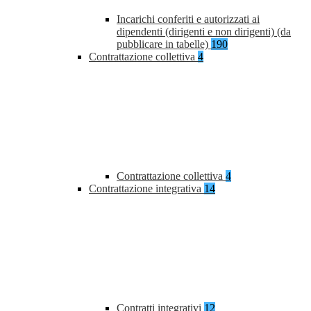
Incarichi conferiti e autorizzati ai
dipendenti (dirigenti e non dirigenti) (da
pubblicare in tabelle)
190
Contrattazione collettiva
4
Contrattazione collettiva
4
Contrattazione integrativa
14
Contratti integrativi
12