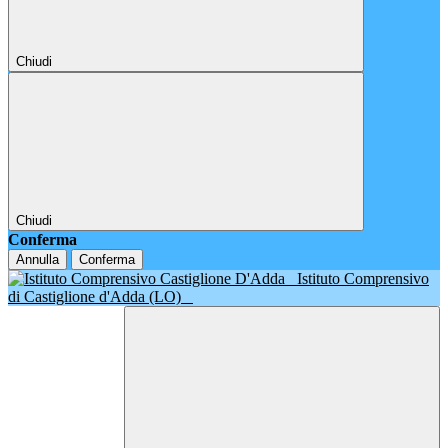
Chiudi
Chiudi
Conferma
Annulla
Conferma
Istituto Comprensivo
di Castiglione d'Adda (LO)