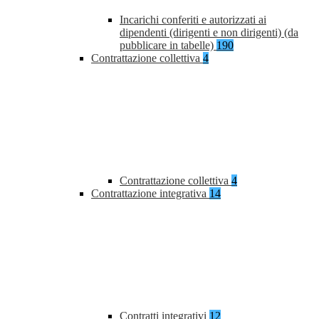
Incarichi conferiti e autorizzati ai
dipendenti (dirigenti e non dirigenti) (da
pubblicare in tabelle)
190
Contrattazione collettiva
4
Contrattazione collettiva
4
Contrattazione integrativa
14
Contratti integrativi
12