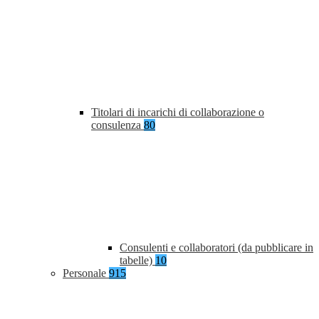
Titolari di incarichi di collaborazione o
consulenza
80
Consulenti e collaboratori (da pubblicare in
tabelle)
10
Personale
915