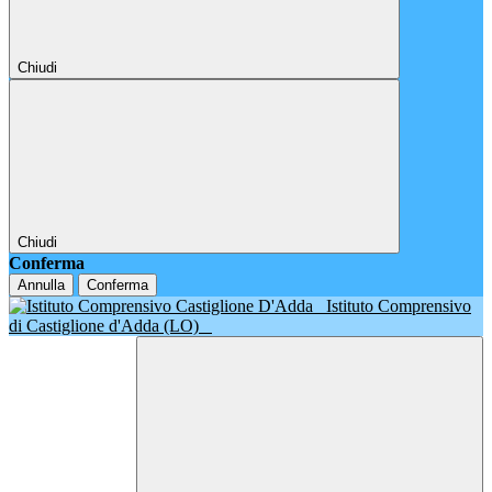
Chiudi
Chiudi
Conferma
Annulla
Conferma
Istituto Comprensivo
di Castiglione d'Adda (LO)