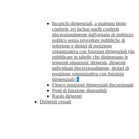
Incarichi dirigenziali, a qualsiasi titolo
conferiti, ivi inclusi quelli conferiti
discrezionalmente dall'organo di indirizzo
politico senza procedure pubbliche di
selezione e titolari di posizione
organizzativa con funzioni dirigenziali (da
pubblicare in tabelle che distinguano le
seguenti situazioni: dirigenti, dirigenti
individuati discrezionalmente, titolari di
posizione organizzativa con funzioni
dirigenziali)
7
Elenco posizioni dirigenziali discrezionali
Posti di funzione disponibili
Ruolo dirigenti
Dirigenti cessati