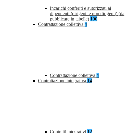
Incarichi conferiti e autorizzati ai
dipendenti (dirigenti e non dirigenti) (da
pubblicare in tabelle)
190
Contrattazione collettiva
4
Contrattazione collettiva
4
Contrattazione integrativa
14
Contratti integrativi
12