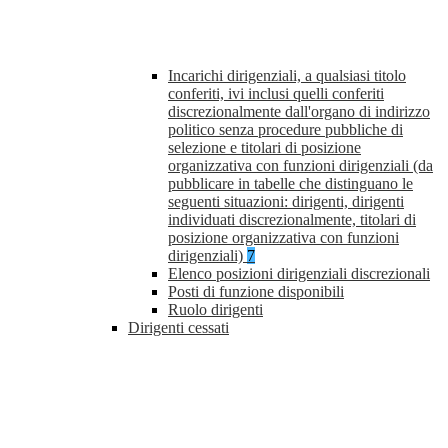
Incarichi dirigenziali, a qualsiasi titolo
conferiti, ivi inclusi quelli conferiti
discrezionalmente dall'organo di indirizzo
politico senza procedure pubbliche di
selezione e titolari di posizione
organizzativa con funzioni dirigenziali (da
pubblicare in tabelle che distinguano le
seguenti situazioni: dirigenti, dirigenti
individuati discrezionalmente, titolari di
posizione organizzativa con funzioni
dirigenziali)
7
Elenco posizioni dirigenziali discrezionali
Posti di funzione disponibili
Ruolo dirigenti
Dirigenti cessati