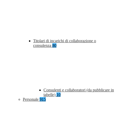
Titolari di incarichi di collaborazione o
consulenza
80
Consulenti e collaboratori (da pubblicare in
tabelle)
10
Personale
915