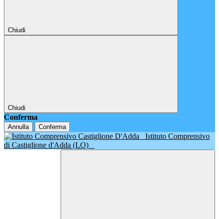
Chiudi
Chiudi
Conferma
Annulla
Conferma
Istituto Comprensivo
di Castiglione d'Adda (LO)