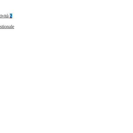
tività
2
stionale