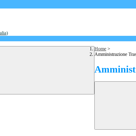
alia)
Home
>
Amministrazione Tra
Amministr