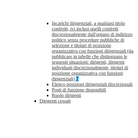
Incarichi dirigenziali, a qualsiasi titolo
conferiti, ivi inclusi quelli conferiti
discrezionalmente dall'organo di indirizzo
politico senza procedure pubbliche di
selezione e titolari di posizione
organizzativa con funzioni dirigenziali (da
pubblicare in tabelle che distinguano le
seguenti situazioni: dirigenti, dirigenti
individuati discrezionalmente, titolari di
posizione organizzativa con funzioni
dirigenziali)
7
Elenco posizioni dirigenziali discrezionali
Posti di funzione disponibili
Ruolo dirigenti
Dirigenti cessati