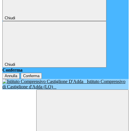
Chiudi
Chiudi
Conferma
Annulla
Conferma
Istituto Comprensivo
di Castiglione d'Adda (LO)