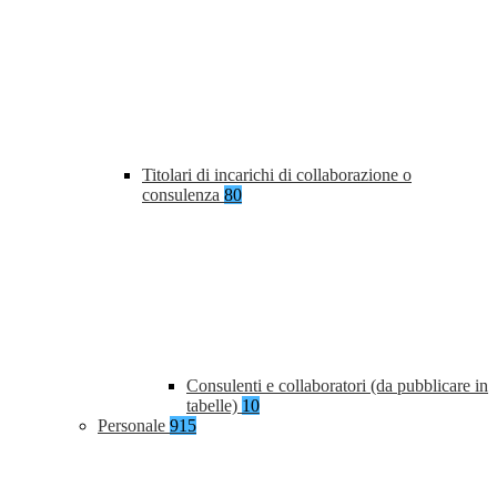
Titolari di incarichi di collaborazione o
consulenza
80
Consulenti e collaboratori (da pubblicare in
tabelle)
10
Personale
915