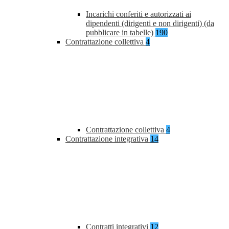
Incarichi conferiti e autorizzati ai
dipendenti (dirigenti e non dirigenti) (da
pubblicare in tabelle)
190
Contrattazione collettiva
4
Contrattazione collettiva
4
Contrattazione integrativa
14
Contratti integrativi
12