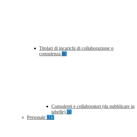
Titolari di incarichi di collaborazione o
consulenza
80
Consulenti e collaboratori (da pubblicare in
tabelle)
10
Personale
915