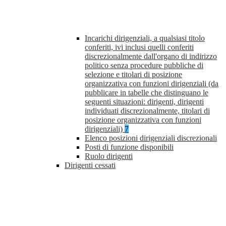
Incarichi dirigenziali, a qualsiasi titolo
conferiti, ivi inclusi quelli conferiti
discrezionalmente dall'organo di indirizzo
politico senza procedure pubbliche di
selezione e titolari di posizione
organizzativa con funzioni dirigenziali (da
pubblicare in tabelle che distinguano le
seguenti situazioni: dirigenti, dirigenti
individuati discrezionalmente, titolari di
posizione organizzativa con funzioni
dirigenziali)
7
Elenco posizioni dirigenziali discrezionali
Posti di funzione disponibili
Ruolo dirigenti
Dirigenti cessati