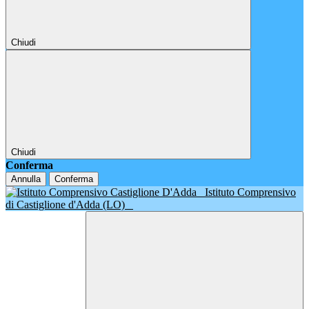
Chiudi
Chiudi
Conferma
Annulla
Conferma
Istituto Comprensivo
di Castiglione d'Adda (LO)