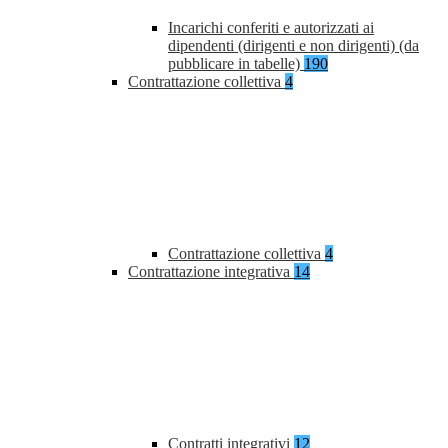
Incarichi conferiti e autorizzati ai
dipendenti (dirigenti e non dirigenti) (da
pubblicare in tabelle)
190
Contrattazione collettiva
4
Contrattazione collettiva
4
Contrattazione integrativa
14
Contratti integrativi
12