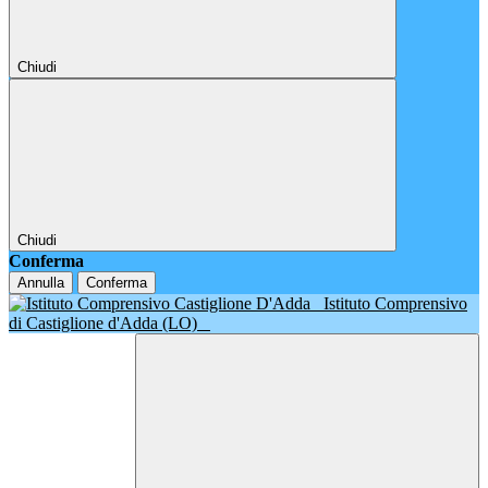
Chiudi
Chiudi
Conferma
Annulla
Conferma
Istituto Comprensivo
di Castiglione d'Adda (LO)