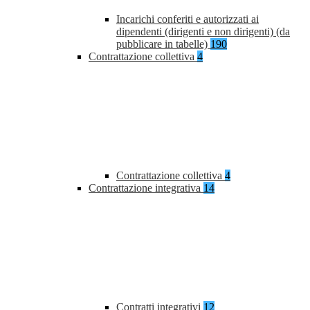
Incarichi conferiti e autorizzati ai
dipendenti (dirigenti e non dirigenti) (da
pubblicare in tabelle)
190
Contrattazione collettiva
4
Contrattazione collettiva
4
Contrattazione integrativa
14
Contratti integrativi
12