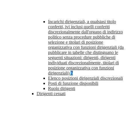
Incarichi dirigenziali, a qualsiasi titolo
conferiti, ivi inclusi quelli conferiti
discrezionalmente dall'organo di indirizzo
politico senza procedure pubbliche di
selezione e titolari di posizione
organizzativa con funzioni dirigenziali (da
pubblicare in tabelle che distinguano le
seguenti situazioni: dirigenti, dirigenti
individuati discrezionalmente, titolari di
posizione organizzativa con funzioni
dirigenziali)
7
Elenco posizioni dirigenziali discrezionali
Posti di funzione disponibili
Ruolo dirigenti
Dirigenti cessati