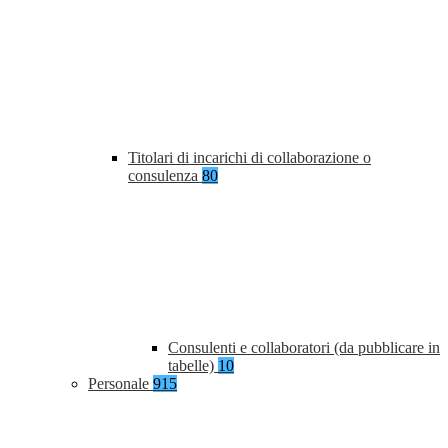
Titolari di incarichi di collaborazione o
consulenza
80
Consulenti e collaboratori (da pubblicare in
tabelle)
10
Personale
915