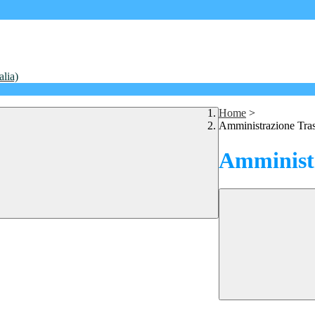
alia)
Home
>
Amministrazione Tra
Amministr