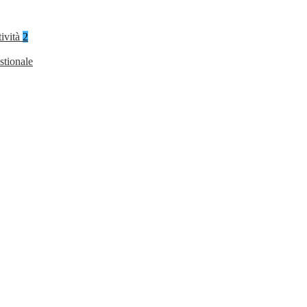
tività
2
stionale