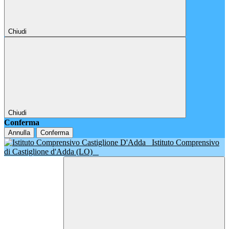
Chiudi
Chiudi
Conferma
Annulla
Conferma
Istituto Comprensivo
di Castiglione d'Adda (LO)