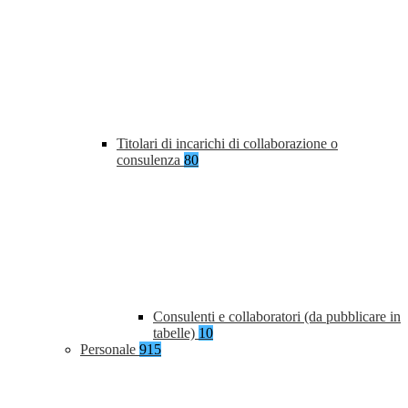
Titolari di incarichi di collaborazione o
consulenza
80
Consulenti e collaboratori (da pubblicare in
tabelle)
10
Personale
915