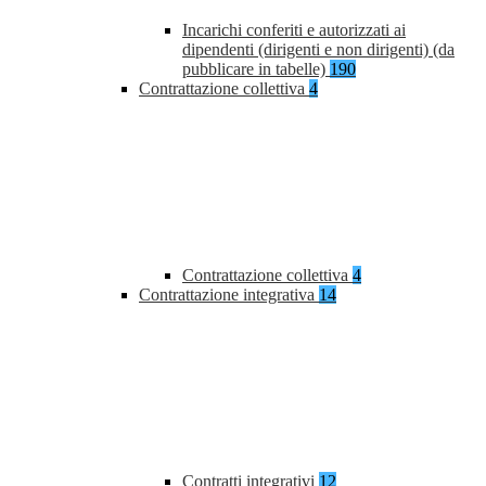
Incarichi conferiti e autorizzati ai
dipendenti (dirigenti e non dirigenti) (da
pubblicare in tabelle)
190
Contrattazione collettiva
4
Contrattazione collettiva
4
Contrattazione integrativa
14
Contratti integrativi
12