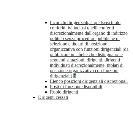
Incarichi dirigenziali, a qualsiasi titolo
conferiti, ivi inclusi quelli conferiti
discrezionalmente dall'organo di indirizzo
politico senza procedure pubbliche di
selezione e titolari di posizione
organizzativa con funzioni dirigenziali (da
pubblicare in tabelle che distinguano le
seguenti situazioni: dirigenti, dirigenti
individuati discrezionalmente, titolari di
posizione organizzativa con funzioni
dirigenziali)
7
Elenco posizioni dirigenziali discrezionali
Posti di funzione disponibili
Ruolo dirigenti
Dirigenti cessati