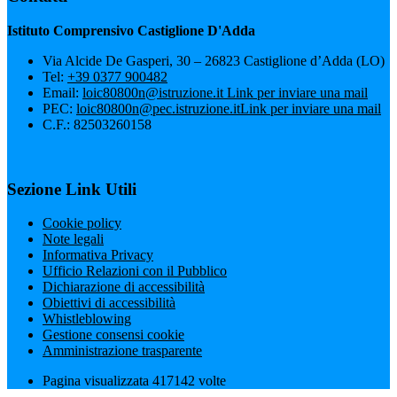
Istituto Comprensivo Castiglione D'Adda
Via Alcide De Gasperi, 30 – 26823 Castiglione d’Adda (LO)
Tel:
+39 0377 900482
Email:
loic80800n@istruzione.it
Link per inviare una mail
PEC:
loic80800n@pec.istruzione.it
Link per inviare una mail
C.F.: 82503260158
Sezione Link Utili
Cookie policy
Note legali
Informativa Privacy
Ufficio Relazioni con il Pubblico
Dichiarazione di accessibilità
Obiettivi di accessibilità
Whistleblowing
Gestione consensi cookie
Amministrazione trasparente
Pagina visualizzata
417142
volte