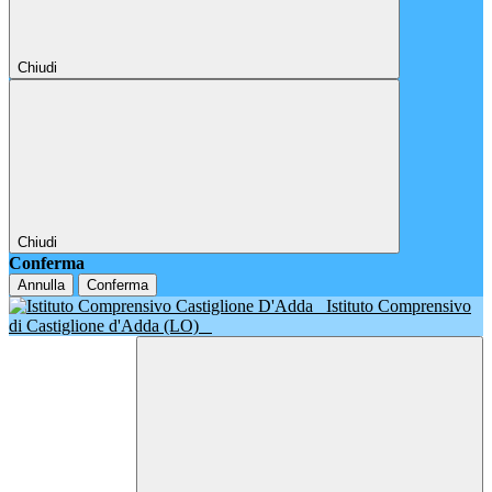
Chiudi
Chiudi
Conferma
Annulla
Conferma
Istituto Comprensivo
di Castiglione d'Adda (LO)