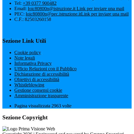
Tel:
+39 0377 900482
Email:
loic80800n@istruzione.it
Link per inviare una mail
PEC:
loic80800n@pec.istruzione.it
Link per inviare una mail
C.F.: 82503260158
Sezione Link Utili
Cookie policy
Note legali
Informativa Privacy
Ufficio Relazioni con il Pubblico
Dichiarazione di accessibilità
Obiettivi di accessibilità
Whistleblowing
Gestione consensi cookie
Amministrazione trasparente
Pagina visualizzata
2963
volte
Sezione Copyright