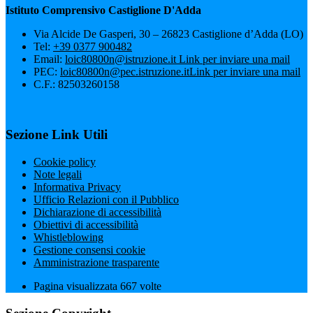
Istituto Comprensivo Castiglione D'Adda
Via Alcide De Gasperi, 30 – 26823 Castiglione d’Adda (LO)
Tel:
+39 0377 900482
Email:
loic80800n@istruzione.it
Link per inviare una mail
PEC:
loic80800n@pec.istruzione.it
Link per inviare una mail
C.F.: 82503260158
Sezione Link Utili
Cookie policy
Note legali
Informativa Privacy
Ufficio Relazioni con il Pubblico
Dichiarazione di accessibilità
Obiettivi di accessibilità
Whistleblowing
Gestione consensi cookie
Amministrazione trasparente
Pagina visualizzata
667
volte