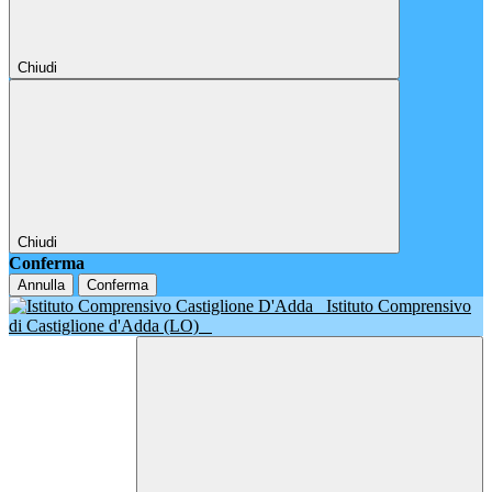
Chiudi
Chiudi
Conferma
Annulla
Conferma
Istituto Comprensivo
di Castiglione d'Adda (LO)