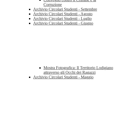
Corruzione
Archivio Circolari Studenti - Settembre
Archivio Circolari Studenti - Agosto
Archivio Circolari Studenti - Luglio
Archivio Circolari Studenti - Giugno
Mostra Fotografica: Il Territorio Lodigiano
attraverso gli Occhi dei Ragazzi
Archivio Circolari Studenti - Maggio