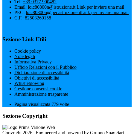
Tel:
+39 0377 900482
Email:
loic80800n@istruzione.it
Link per inviare una mail
PEC:
loic80800n@pec.istruzione.it
Link per inviare una mail
C.F.: 82503260158
Sezione Link Utili
Cookie policy
Note legali
Informativa Privacy
Ufficio Relazioni con il Pubblico
Dichiarazione di accessibilità
Obiettivi di accessibilità
Whistleblowing
Gestione consensi cookie
Amministrazione trasparente
Pagina visualizzata
779
volte
Sezione Copyright
Copyright 2026 | Engineered and powered by Gruppo Spaggiari