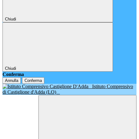
Chiudi
Chiudi
Conferma
Annulla
Conferma
Istituto Comprensivo
di Castiglione d'Adda (LO)