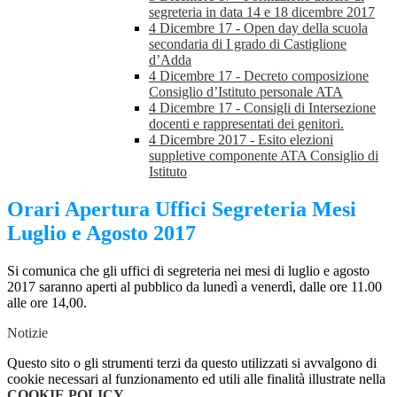
segreteria in data 14 e 18 dicembre 2017
4 Dicembre 17 - Open day della scuola
secondaria di I grado di Castiglione
d’Adda
4 Dicembre 17 - Decreto composizione
Consiglio d’Istituto personale ATA
4 Dicembre 17 - Consigli di Intersezione
docenti e rappresentati dei genitori.
4 Dicembre 2017 - Esito elezioni
suppletive componente ATA Consiglio di
Istituto
Orari Apertura Uffici Segreteria Mesi
Luglio e Agosto 2017
Si comunica che gli uffici di segreteria nei mesi di luglio e agosto
2017 saranno aperti al pubblico da lunedì a venerdì, dalle ore 11.00
alle ore 14,00.
Notizie
Questo sito o gli strumenti terzi da questo utilizzati si avvalgono di
cookie necessari al funzionamento ed utili alle finalità illustrate nella
COOKIE POLICY
.