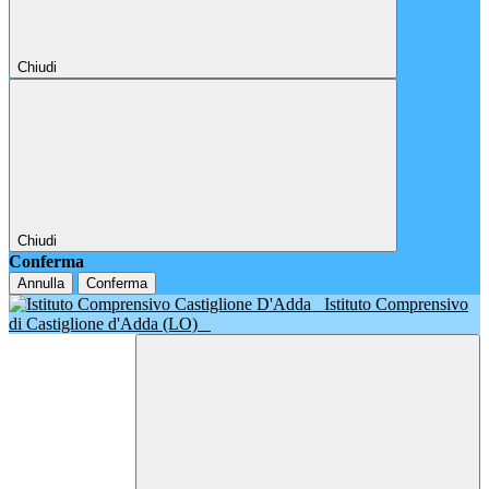
Chiudi
Chiudi
Conferma
Annulla
Conferma
Istituto Comprensivo
di Castiglione d'Adda (LO)