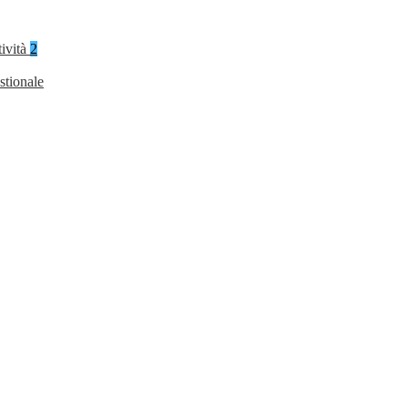
tività
2
stionale