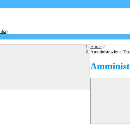
alia)
Home
>
Amministrazione Tra
Amministr