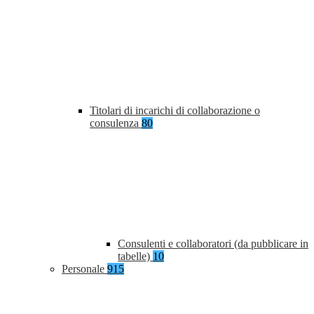
Titolari di incarichi di collaborazione o
consulenza
80
Consulenti e collaboratori (da pubblicare in
tabelle)
10
Personale
915