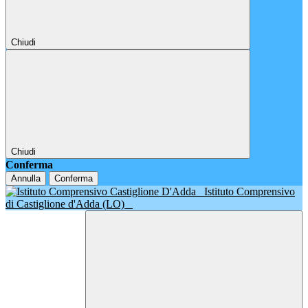
Chiudi
Chiudi
Conferma
Annulla
Conferma
Istituto Comprensivo
di Castiglione d'Adda (LO)