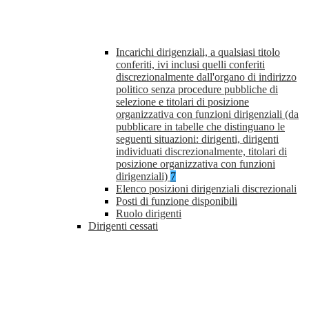
Incarichi dirigenziali, a qualsiasi titolo
conferiti, ivi inclusi quelli conferiti
discrezionalmente dall'organo di indirizzo
politico senza procedure pubbliche di
selezione e titolari di posizione
organizzativa con funzioni dirigenziali (da
pubblicare in tabelle che distinguano le
seguenti situazioni: dirigenti, dirigenti
individuati discrezionalmente, titolari di
posizione organizzativa con funzioni
dirigenziali)
7
Elenco posizioni dirigenziali discrezionali
Posti di funzione disponibili
Ruolo dirigenti
Dirigenti cessati