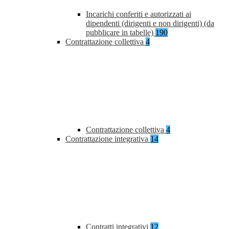
Incarichi conferiti e autorizzati ai
dipendenti (dirigenti e non dirigenti) (da
pubblicare in tabelle)
190
Contrattazione collettiva
4
Contrattazione collettiva
4
Contrattazione integrativa
14
Contratti integrativi
12