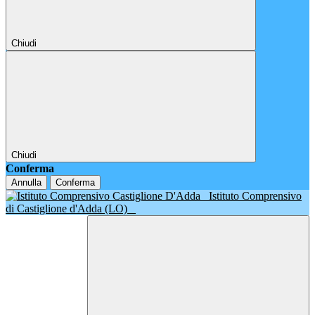
Chiudi
Chiudi
Conferma
Annulla
Conferma
Istituto Comprensivo
di Castiglione d'Adda (LO)