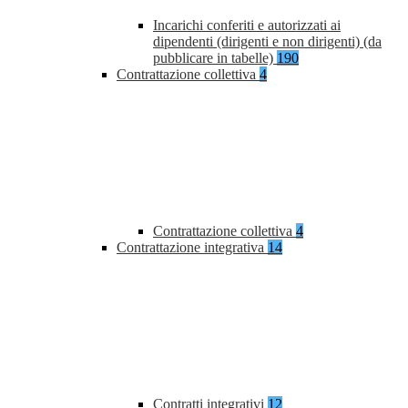
Incarichi conferiti e autorizzati ai
dipendenti (dirigenti e non dirigenti) (da
pubblicare in tabelle)
190
Contrattazione collettiva
4
Contrattazione collettiva
4
Contrattazione integrativa
14
Contratti integrativi
12