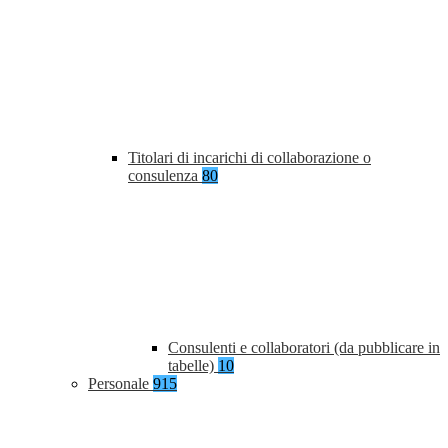
Titolari di incarichi di collaborazione o
consulenza
80
Consulenti e collaboratori (da pubblicare in
tabelle)
10
Personale
915