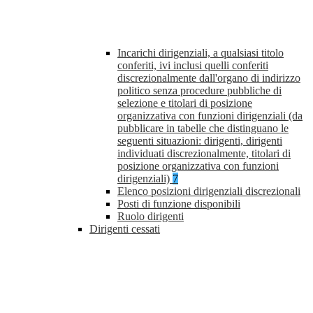
Incarichi dirigenziali, a qualsiasi titolo
conferiti, ivi inclusi quelli conferiti
discrezionalmente dall'organo di indirizzo
politico senza procedure pubbliche di
selezione e titolari di posizione
organizzativa con funzioni dirigenziali (da
pubblicare in tabelle che distinguano le
seguenti situazioni: dirigenti, dirigenti
individuati discrezionalmente, titolari di
posizione organizzativa con funzioni
dirigenziali)
7
Elenco posizioni dirigenziali discrezionali
Posti di funzione disponibili
Ruolo dirigenti
Dirigenti cessati