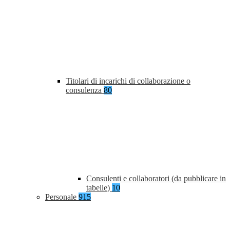
Titolari di incarichi di collaborazione o
consulenza
80
Consulenti e collaboratori (da pubblicare in
tabelle)
10
Personale
915