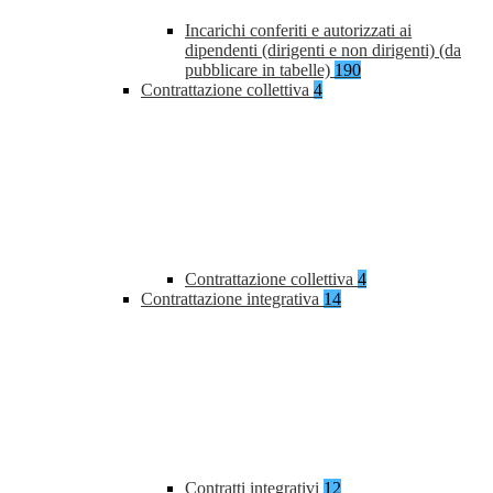
Incarichi conferiti e autorizzati ai
dipendenti (dirigenti e non dirigenti) (da
pubblicare in tabelle)
190
Contrattazione collettiva
4
Contrattazione collettiva
4
Contrattazione integrativa
14
Contratti integrativi
12