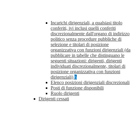
Incarichi dirigenziali, a qualsiasi titolo
conferiti, ivi inclusi quelli conferiti
discrezionalmente dall'organo di indirizzo
politico senza procedure pubbliche di
selezione e titolari di posizione
organizzativa con funzioni dirigenziali (da
pubblicare in tabelle che distinguano le
seguenti situazioni: dirigenti, dirigenti
individuati discrezionalmente, titolari di
posizione organizzativa con funzioni
dirigenziali)
7
Elenco posizioni dirigenziali discrezionali
Posti di funzione disponibili
Ruolo dirigenti
Dirigenti cessati