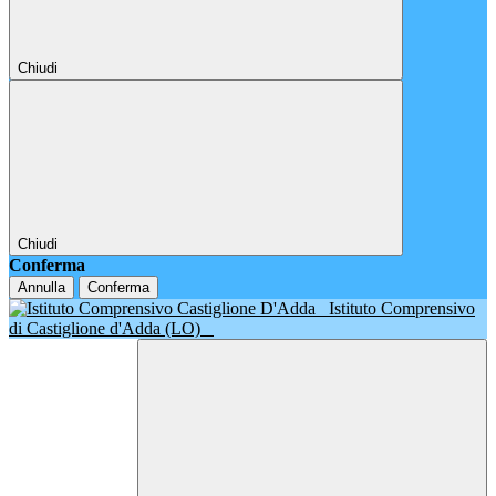
Chiudi
Chiudi
Conferma
Annulla
Conferma
Istituto Comprensivo
di Castiglione d'Adda (LO)