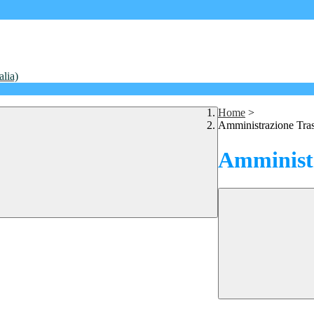
alia)
Home
>
Amministrazione Tra
Amministr