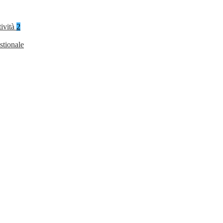
tività
2
stionale