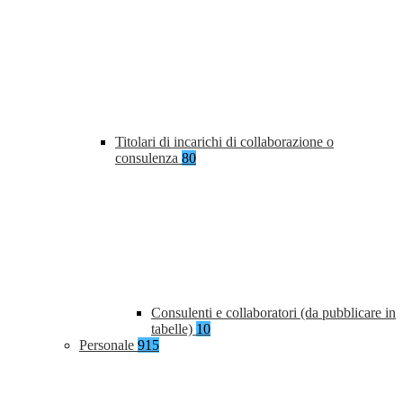
Titolari di incarichi di collaborazione o
consulenza
80
Consulenti e collaboratori (da pubblicare in
tabelle)
10
Personale
915