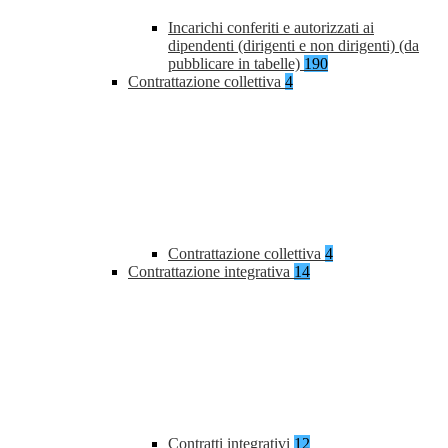
Incarichi conferiti e autorizzati ai
dipendenti (dirigenti e non dirigenti) (da
pubblicare in tabelle)
190
Contrattazione collettiva
4
Contrattazione collettiva
4
Contrattazione integrativa
14
Contratti integrativi
12