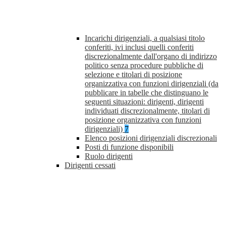
Incarichi dirigenziali, a qualsiasi titolo
conferiti, ivi inclusi quelli conferiti
discrezionalmente dall'organo di indirizzo
politico senza procedure pubbliche di
selezione e titolari di posizione
organizzativa con funzioni dirigenziali (da
pubblicare in tabelle che distinguano le
seguenti situazioni: dirigenti, dirigenti
individuati discrezionalmente, titolari di
posizione organizzativa con funzioni
dirigenziali)
7
Elenco posizioni dirigenziali discrezionali
Posti di funzione disponibili
Ruolo dirigenti
Dirigenti cessati