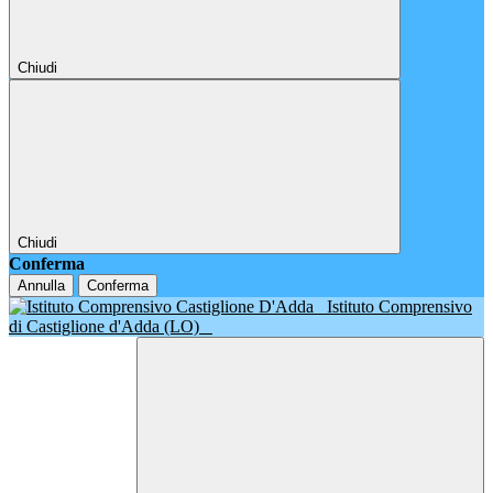
Chiudi
Chiudi
Conferma
Annulla
Conferma
Istituto Comprensivo
di Castiglione d'Adda (LO)