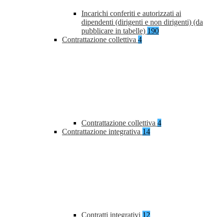
Incarichi conferiti e autorizzati ai
dipendenti (dirigenti e non dirigenti) (da
pubblicare in tabelle)
190
Contrattazione collettiva
4
Contrattazione collettiva
4
Contrattazione integrativa
14
Contratti integrativi
12