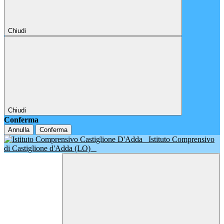
Chiudi
Chiudi
Conferma
Annulla
Conferma
Istituto Comprensivo
di Castiglione d'Adda (LO)