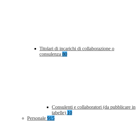
Titolari di incarichi di collaborazione o
consulenza
80
Consulenti e collaboratori (da pubblicare in
tabelle)
10
Personale
915