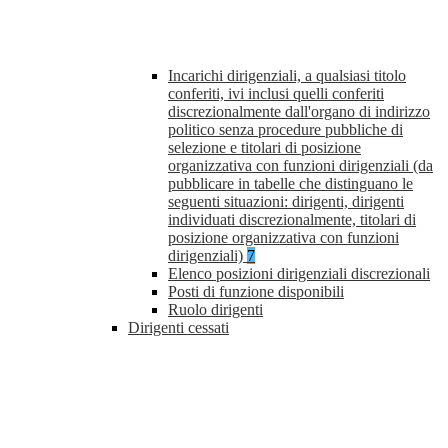
Incarichi dirigenziali, a qualsiasi titolo
conferiti, ivi inclusi quelli conferiti
discrezionalmente dall'organo di indirizzo
politico senza procedure pubbliche di
selezione e titolari di posizione
organizzativa con funzioni dirigenziali (da
pubblicare in tabelle che distinguano le
seguenti situazioni: dirigenti, dirigenti
individuati discrezionalmente, titolari di
posizione organizzativa con funzioni
dirigenziali)
7
Elenco posizioni dirigenziali discrezionali
Posti di funzione disponibili
Ruolo dirigenti
Dirigenti cessati