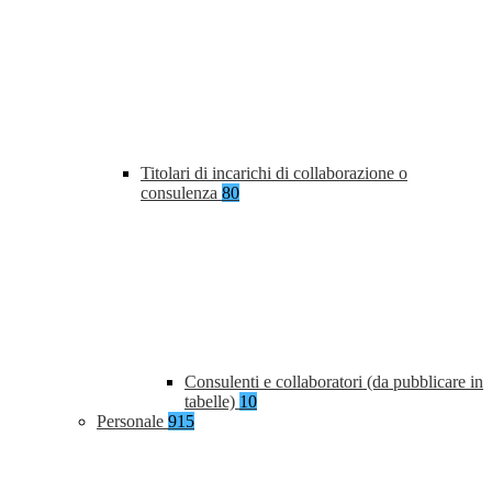
Titolari di incarichi di collaborazione o
consulenza
80
Consulenti e collaboratori (da pubblicare in
tabelle)
10
Personale
915