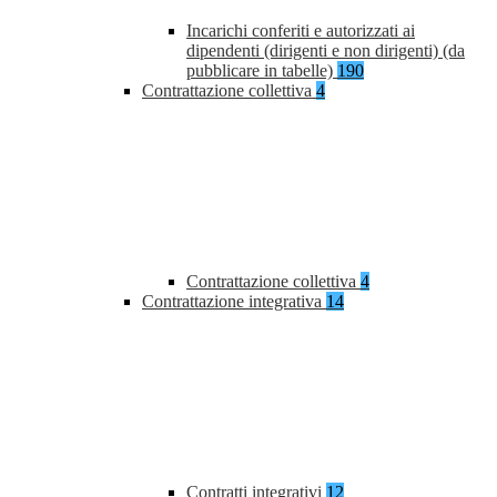
Incarichi conferiti e autorizzati ai
dipendenti (dirigenti e non dirigenti) (da
pubblicare in tabelle)
190
Contrattazione collettiva
4
Contrattazione collettiva
4
Contrattazione integrativa
14
Contratti integrativi
12