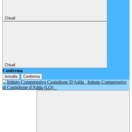
Chiudi
Chiudi
Conferma
Annulla
Conferma
Istituto Comprensivo
di Castiglione d'Adda (LO)