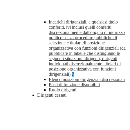
Incarichi dirigenziali, a qualsiasi titolo
conferiti, ivi inclusi quelli conferiti
discrezionalmente dall'organo di indirizzo
politico senza procedure pubbliche di
selezione e titolari di posizione
organizzativa con funzioni dirigenziali (da
pubblicare in tabelle che distinguano le
seguenti situazioni: dirigenti, dirigenti
individuati discrezionalmente, titolari di
posizione organizzativa con funzioni
dirigenziali)
7
Elenco posizioni dirigenziali discrezionali
Posti di funzione disponibili
Ruolo dirigenti
Dirigenti cessati