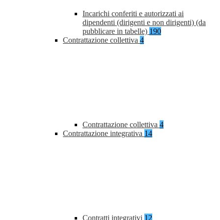
Incarichi conferiti e autorizzati ai
dipendenti (dirigenti e non dirigenti) (da
pubblicare in tabelle)
190
Contrattazione collettiva
4
Contrattazione collettiva
4
Contrattazione integrativa
14
Contratti integrativi
12