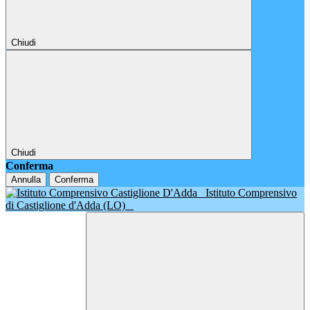
Chiudi
Chiudi
Conferma
Annulla
Conferma
Istituto Comprensivo
di Castiglione d'Adda (LO)