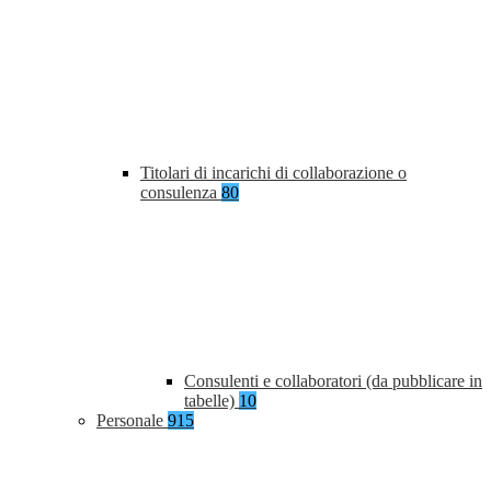
Titolari di incarichi di collaborazione o
consulenza
80
Consulenti e collaboratori (da pubblicare in
tabelle)
10
Personale
915