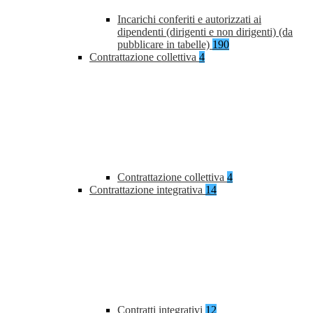
Incarichi conferiti e autorizzati ai
dipendenti (dirigenti e non dirigenti) (da
pubblicare in tabelle)
190
Contrattazione collettiva
4
Contrattazione collettiva
4
Contrattazione integrativa
14
Contratti integrativi
12