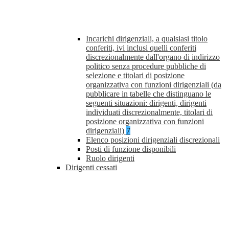
Incarichi dirigenziali, a qualsiasi titolo
conferiti, ivi inclusi quelli conferiti
discrezionalmente dall'organo di indirizzo
politico senza procedure pubbliche di
selezione e titolari di posizione
organizzativa con funzioni dirigenziali (da
pubblicare in tabelle che distinguano le
seguenti situazioni: dirigenti, dirigenti
individuati discrezionalmente, titolari di
posizione organizzativa con funzioni
dirigenziali)
7
Elenco posizioni dirigenziali discrezionali
Posti di funzione disponibili
Ruolo dirigenti
Dirigenti cessati