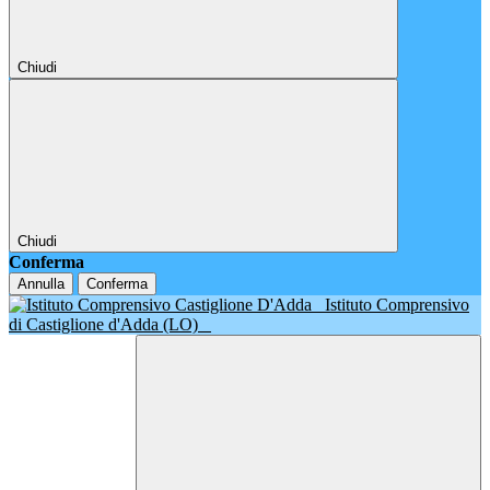
Chiudi
Chiudi
Conferma
Annulla
Conferma
Istituto Comprensivo
di Castiglione d'Adda (LO)