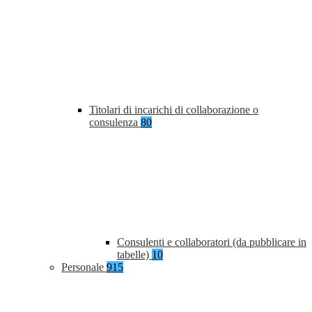
Titolari di incarichi di collaborazione o
consulenza
80
Consulenti e collaboratori (da pubblicare in
tabelle)
10
Personale
915