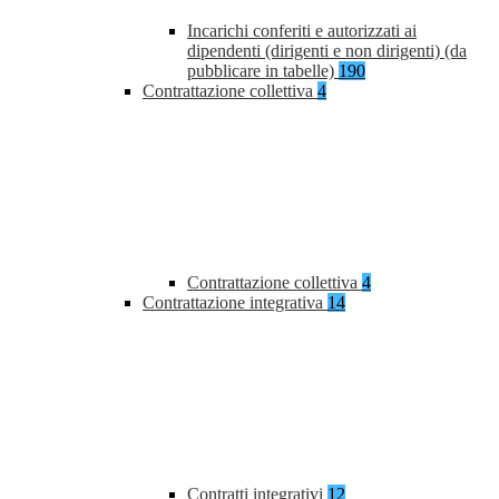
Incarichi conferiti e autorizzati ai
dipendenti (dirigenti e non dirigenti) (da
pubblicare in tabelle)
190
Contrattazione collettiva
4
Contrattazione collettiva
4
Contrattazione integrativa
14
Contratti integrativi
12