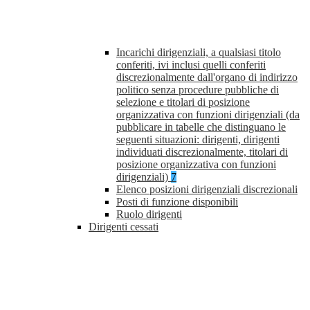
Incarichi dirigenziali, a qualsiasi titolo
conferiti, ivi inclusi quelli conferiti
discrezionalmente dall'organo di indirizzo
politico senza procedure pubbliche di
selezione e titolari di posizione
organizzativa con funzioni dirigenziali (da
pubblicare in tabelle che distinguano le
seguenti situazioni: dirigenti, dirigenti
individuati discrezionalmente, titolari di
posizione organizzativa con funzioni
dirigenziali)
7
Elenco posizioni dirigenziali discrezionali
Posti di funzione disponibili
Ruolo dirigenti
Dirigenti cessati