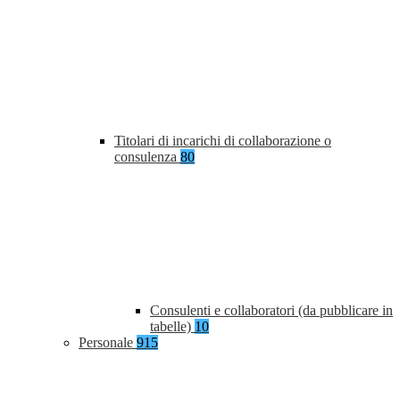
Titolari di incarichi di collaborazione o
consulenza
80
Consulenti e collaboratori (da pubblicare in
tabelle)
10
Personale
915