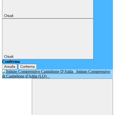
Chiudi
Chiudi
Conferma
Annulla
Conferma
Istituto Comprensivo
di Castiglione d'Adda (LO)