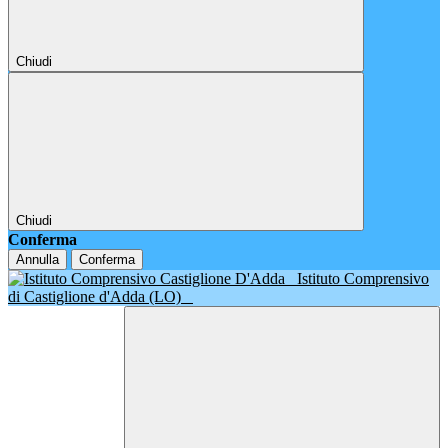
Chiudi
Chiudi
Conferma
Annulla
Conferma
Istituto Comprensivo
di Castiglione d'Adda (LO)