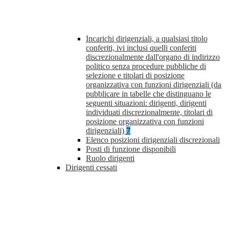
Incarichi dirigenziali, a qualsiasi titolo
conferiti, ivi inclusi quelli conferiti
discrezionalmente dall'organo di indirizzo
politico senza procedure pubbliche di
selezione e titolari di posizione
organizzativa con funzioni dirigenziali (da
pubblicare in tabelle che distinguano le
seguenti situazioni: dirigenti, dirigenti
individuati discrezionalmente, titolari di
posizione organizzativa con funzioni
dirigenziali)
7
Elenco posizioni dirigenziali discrezionali
Posti di funzione disponibili
Ruolo dirigenti
Dirigenti cessati