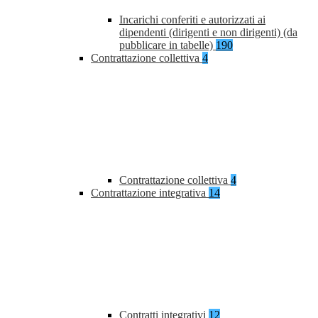
Incarichi conferiti e autorizzati ai
dipendenti (dirigenti e non dirigenti) (da
pubblicare in tabelle)
190
Contrattazione collettiva
4
Contrattazione collettiva
4
Contrattazione integrativa
14
Contratti integrativi
12