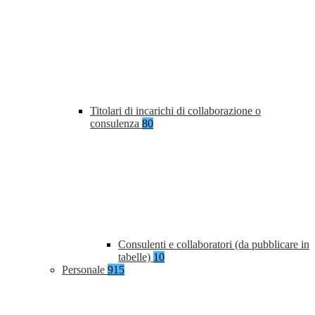
Titolari di incarichi di collaborazione o
consulenza
80
Consulenti e collaboratori (da pubblicare in
tabelle)
10
Personale
915