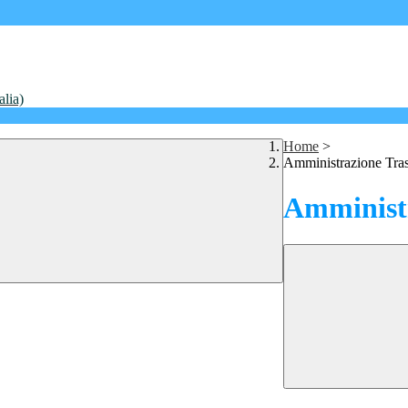
alia)
Home
>
Amministrazione Tra
Amministr