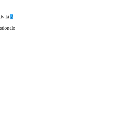
tività
2
stionale