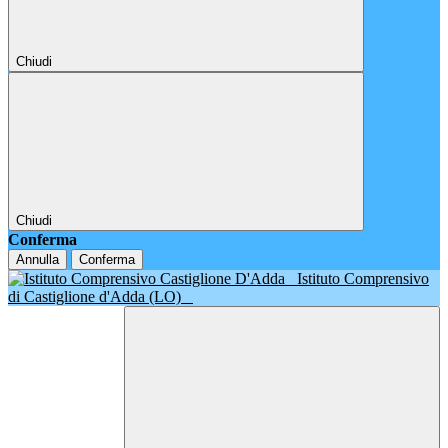
Chiudi
Chiudi
Conferma
Annulla
Conferma
Istituto Comprensivo
di Castiglione d'Adda (LO)