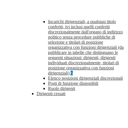
Incarichi dirigenziali, a qualsiasi titolo
conferiti, ivi inclusi quelli conferiti
discrezionalmente dall'organo di indirizzo
politico senza procedure pubbliche di
selezione e titolari di posizione
organizzativa con funzioni dirigenziali (da
pubblicare in tabelle che distinguano le
seguenti situazioni: dirigenti, dirigenti
individuati discrezionalmente, titolari di
posizione organizzativa con funzioni
dirigenziali)
7
Elenco posizioni dirigenziali discrezionali
Posti di funzione disponibili
Ruolo dirigenti
Dirigenti cessati