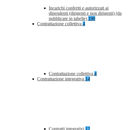
Incarichi conferiti e autorizzati ai
dipendenti (dirigenti e non dirigenti) (da
pubblicare in tabelle)
190
Contrattazione collettiva
4
Contrattazione collettiva
4
Contrattazione integrativa
14
Contratti integrativi
12