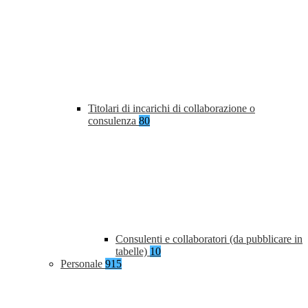
Titolari di incarichi di collaborazione o
consulenza
80
Consulenti e collaboratori (da pubblicare in
tabelle)
10
Personale
915