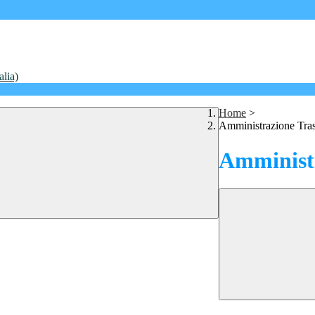
alia)
Home
>
Amministrazione Tra
Amministr