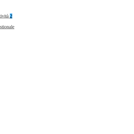
tività
2
stionale