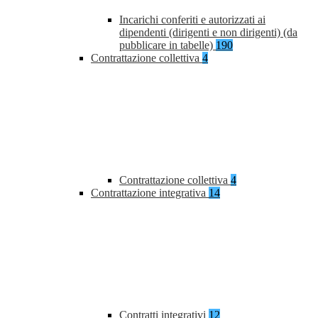
Incarichi conferiti e autorizzati ai
dipendenti (dirigenti e non dirigenti) (da
pubblicare in tabelle)
190
Contrattazione collettiva
4
Contrattazione collettiva
4
Contrattazione integrativa
14
Contratti integrativi
12