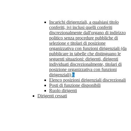
Incarichi dirigenziali, a qualsiasi titolo
conferiti, ivi inclusi quelli conferiti
discrezionalmente dall'organo di indirizzo
politico senza procedure pubbliche di
selezione e titolari di posizione
organizzativa con funzioni dirigenziali (da
pubblicare in tabelle che distinguano le
seguenti situazioni: dirigenti, dirigenti
individuati discrezionalmente, titolari di
posizione organizzativa con funzioni
dirigenziali)
7
Elenco posizioni dirigenziali discrezionali
Posti di funzione disponibili
Ruolo dirigenti
Dirigenti cessati