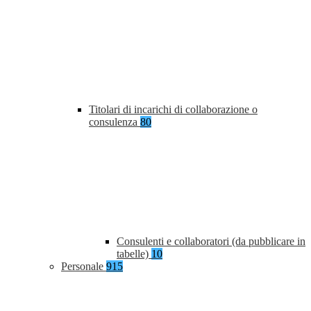
Titolari di incarichi di collaborazione o
consulenza
80
Consulenti e collaboratori (da pubblicare in
tabelle)
10
Personale
915