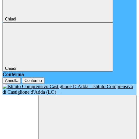
Chiudi
Chiudi
Conferma
Annulla
Conferma
Istituto Comprensivo
di Castiglione d'Adda (LO)