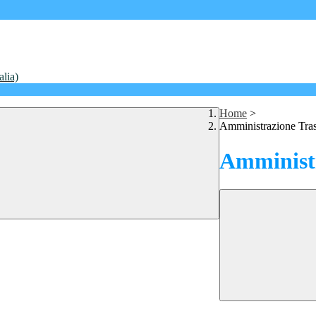
alia)
Home
>
Amministrazione Tra
Amministr