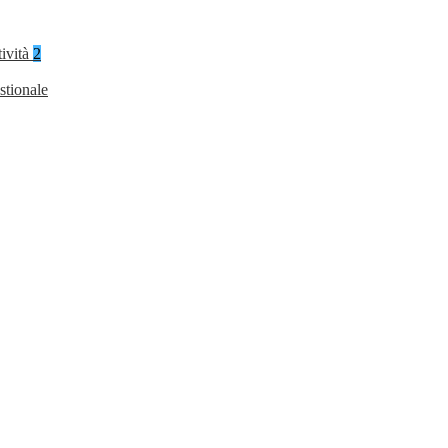
tività
2
stionale