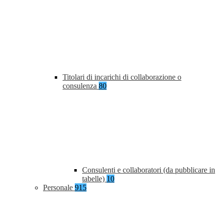
Titolari di incarichi di collaborazione o
consulenza
80
Consulenti e collaboratori (da pubblicare in
tabelle)
10
Personale
915