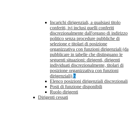
Incarichi dirigenziali, a qualsiasi titolo
conferiti, ivi inclusi quelli conferiti
discrezionalmente dall'organo di indirizzo
politico senza procedure pubbliche di
selezione e titolari di posizione
organizzativa con funzioni dirigenziali (da
pubblicare in tabelle che distinguano le
seguenti situazioni: dirigenti, dirigenti
individuati discrezionalmente, titolari di
posizione organizzativa con funzioni
dirigenziali)
7
Elenco posizioni dirigenziali discrezionali
Posti di funzione disponibili
Ruolo dirigenti
Dirigenti cessati