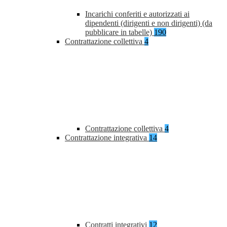
Incarichi conferiti e autorizzati ai
dipendenti (dirigenti e non dirigenti) (da
pubblicare in tabelle)
190
Contrattazione collettiva
4
Contrattazione collettiva
4
Contrattazione integrativa
14
Contratti integrativi
12