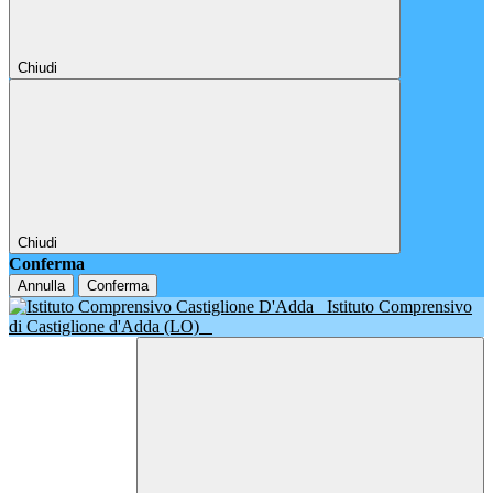
Chiudi
Chiudi
Conferma
Annulla
Conferma
Istituto Comprensivo
di Castiglione d'Adda (LO)