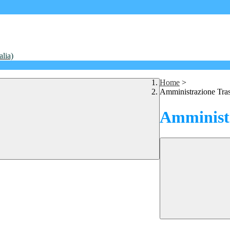
alia)
Home
>
Amministrazione Tra
Amministr