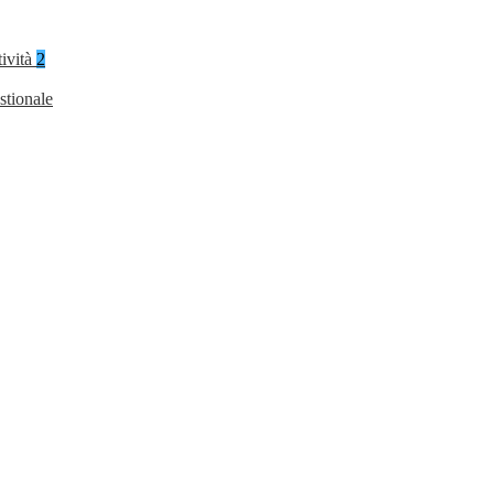
tività
2
stionale