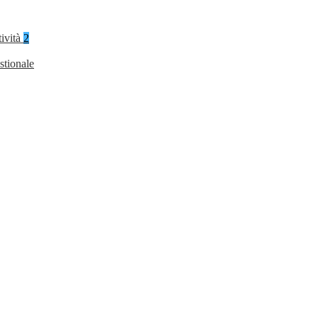
tività
2
stionale