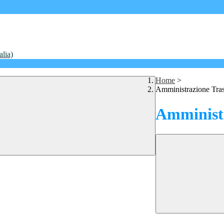
alia)
Home
>
Amministrazione Tra
Amministr