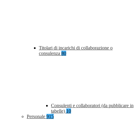
Titolari di incarichi di collaborazione o
consulenza
80
Consulenti e collaboratori (da pubblicare in
tabelle)
10
Personale
915