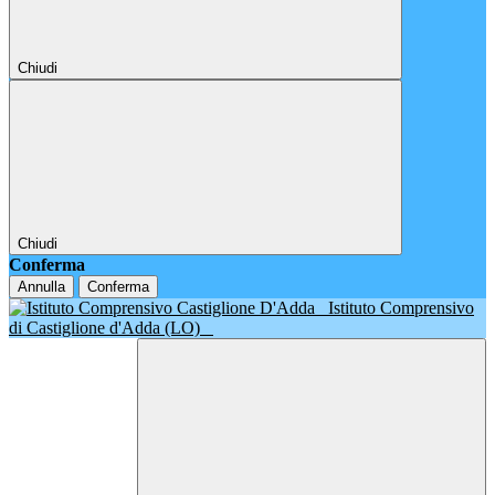
Chiudi
Chiudi
Conferma
Annulla
Conferma
Istituto Comprensivo
di Castiglione d'Adda (LO)