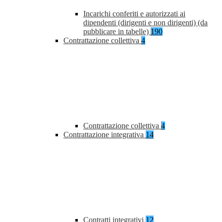
Incarichi conferiti e autorizzati ai
dipendenti (dirigenti e non dirigenti) (da
pubblicare in tabelle)
190
Contrattazione collettiva
4
Contrattazione collettiva
4
Contrattazione integrativa
14
Contratti integrativi
12