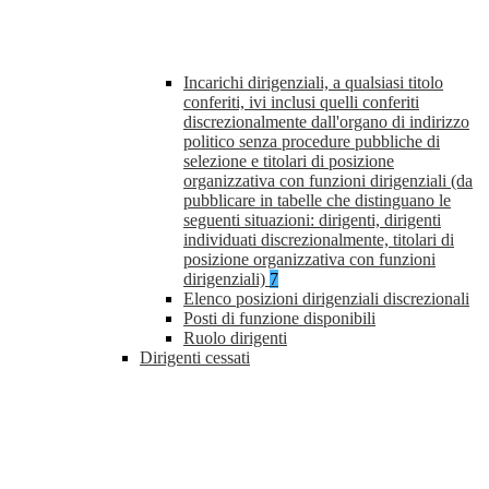
Incarichi dirigenziali, a qualsiasi titolo
conferiti, ivi inclusi quelli conferiti
discrezionalmente dall'organo di indirizzo
politico senza procedure pubbliche di
selezione e titolari di posizione
organizzativa con funzioni dirigenziali (da
pubblicare in tabelle che distinguano le
seguenti situazioni: dirigenti, dirigenti
individuati discrezionalmente, titolari di
posizione organizzativa con funzioni
dirigenziali)
7
Elenco posizioni dirigenziali discrezionali
Posti di funzione disponibili
Ruolo dirigenti
Dirigenti cessati