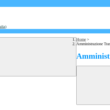
alia)
Home
>
Amministrazione Tra
Amministr