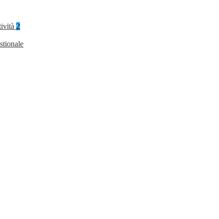
tività
2
stionale