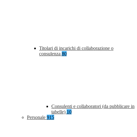
Titolari di incarichi di collaborazione o
consulenza
80
Consulenti e collaboratori (da pubblicare in
tabelle)
10
Personale
915