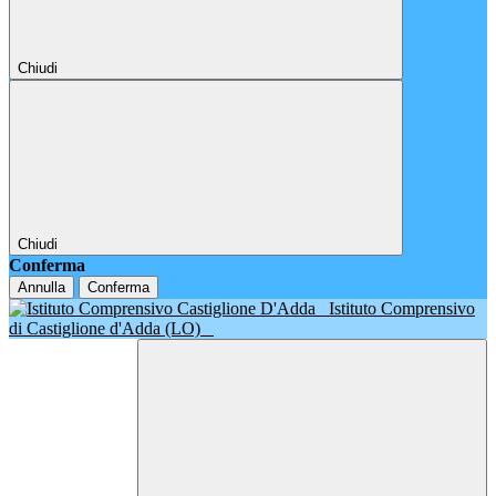
Chiudi
Chiudi
Conferma
Annulla
Conferma
Istituto Comprensivo
di Castiglione d'Adda (LO)