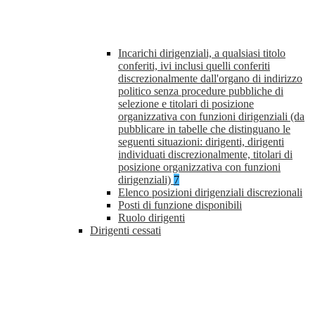
Incarichi dirigenziali, a qualsiasi titolo
conferiti, ivi inclusi quelli conferiti
discrezionalmente dall'organo di indirizzo
politico senza procedure pubbliche di
selezione e titolari di posizione
organizzativa con funzioni dirigenziali (da
pubblicare in tabelle che distinguano le
seguenti situazioni: dirigenti, dirigenti
individuati discrezionalmente, titolari di
posizione organizzativa con funzioni
dirigenziali)
7
Elenco posizioni dirigenziali discrezionali
Posti di funzione disponibili
Ruolo dirigenti
Dirigenti cessati