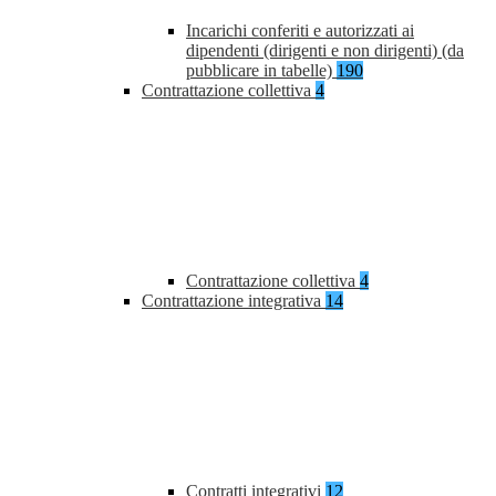
Incarichi conferiti e autorizzati ai
dipendenti (dirigenti e non dirigenti) (da
pubblicare in tabelle)
190
Contrattazione collettiva
4
Contrattazione collettiva
4
Contrattazione integrativa
14
Contratti integrativi
12