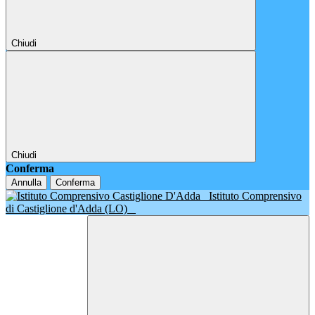
Chiudi
Chiudi
Conferma
Annulla
Conferma
Istituto Comprensivo
di Castiglione d'Adda (LO)