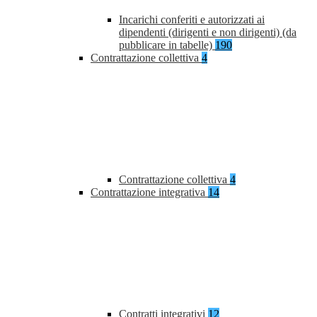
Incarichi conferiti e autorizzati ai
dipendenti (dirigenti e non dirigenti) (da
pubblicare in tabelle)
190
Contrattazione collettiva
4
Contrattazione collettiva
4
Contrattazione integrativa
14
Contratti integrativi
12