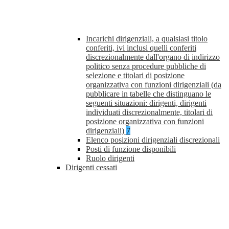
Incarichi dirigenziali, a qualsiasi titolo
conferiti, ivi inclusi quelli conferiti
discrezionalmente dall'organo di indirizzo
politico senza procedure pubbliche di
selezione e titolari di posizione
organizzativa con funzioni dirigenziali (da
pubblicare in tabelle che distinguano le
seguenti situazioni: dirigenti, dirigenti
individuati discrezionalmente, titolari di
posizione organizzativa con funzioni
dirigenziali)
7
Elenco posizioni dirigenziali discrezionali
Posti di funzione disponibili
Ruolo dirigenti
Dirigenti cessati