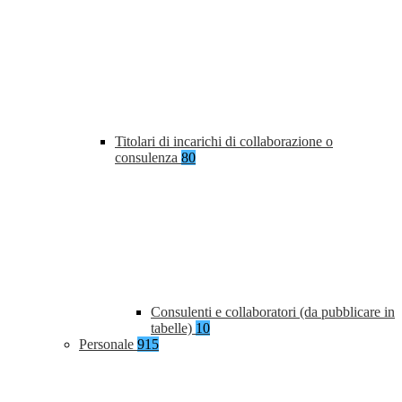
Titolari di incarichi di collaborazione o
consulenza
80
Consulenti e collaboratori (da pubblicare in
tabelle)
10
Personale
915