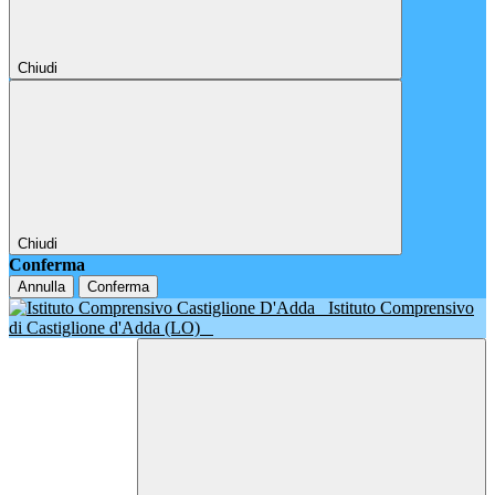
Chiudi
Chiudi
Conferma
Annulla
Conferma
Istituto Comprensivo
di Castiglione d'Adda (LO)