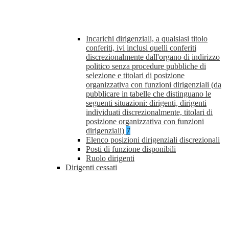
Incarichi dirigenziali, a qualsiasi titolo
conferiti, ivi inclusi quelli conferiti
discrezionalmente dall'organo di indirizzo
politico senza procedure pubbliche di
selezione e titolari di posizione
organizzativa con funzioni dirigenziali (da
pubblicare in tabelle che distinguano le
seguenti situazioni: dirigenti, dirigenti
individuati discrezionalmente, titolari di
posizione organizzativa con funzioni
dirigenziali)
7
Elenco posizioni dirigenziali discrezionali
Posti di funzione disponibili
Ruolo dirigenti
Dirigenti cessati