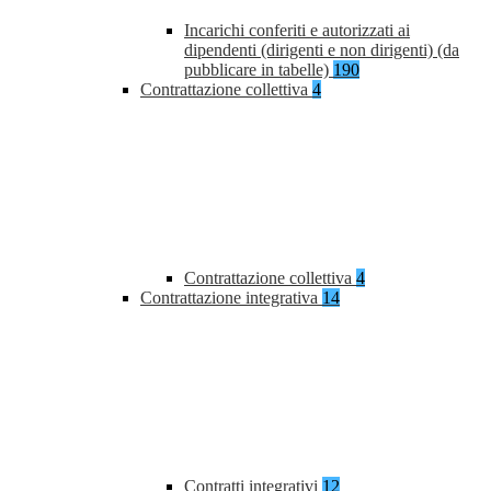
Incarichi conferiti e autorizzati ai
dipendenti (dirigenti e non dirigenti) (da
pubblicare in tabelle)
190
Contrattazione collettiva
4
Contrattazione collettiva
4
Contrattazione integrativa
14
Contratti integrativi
12