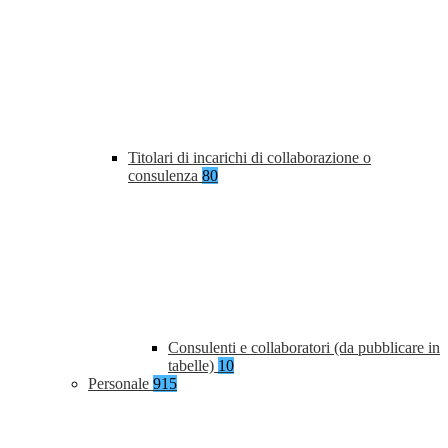
Titolari di incarichi di collaborazione o
consulenza
80
Consulenti e collaboratori (da pubblicare in
tabelle)
10
Personale
915