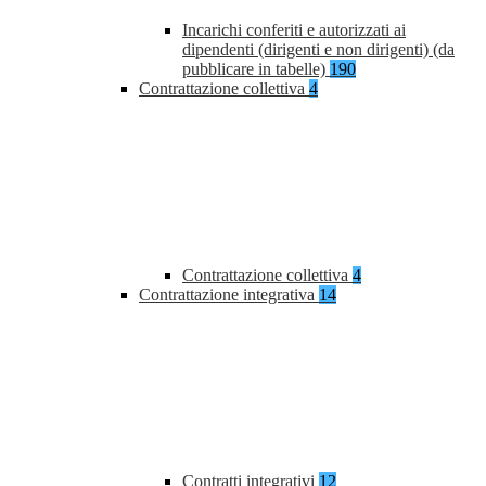
Incarichi conferiti e autorizzati ai
dipendenti (dirigenti e non dirigenti) (da
pubblicare in tabelle)
190
Contrattazione collettiva
4
Contrattazione collettiva
4
Contrattazione integrativa
14
Contratti integrativi
12