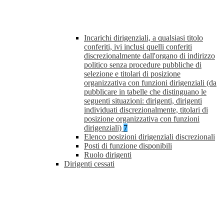
Incarichi dirigenziali, a qualsiasi titolo
conferiti, ivi inclusi quelli conferiti
discrezionalmente dall'organo di indirizzo
politico senza procedure pubbliche di
selezione e titolari di posizione
organizzativa con funzioni dirigenziali (da
pubblicare in tabelle che distinguano le
seguenti situazioni: dirigenti, dirigenti
individuati discrezionalmente, titolari di
posizione organizzativa con funzioni
dirigenziali)
7
Elenco posizioni dirigenziali discrezionali
Posti di funzione disponibili
Ruolo dirigenti
Dirigenti cessati