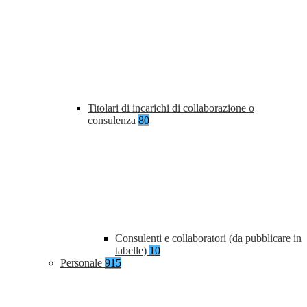
Titolari di incarichi di collaborazione o
consulenza
80
Consulenti e collaboratori (da pubblicare in
tabelle)
10
Personale
915