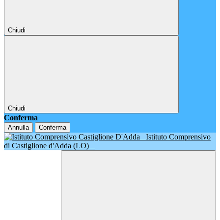
Chiudi
Chiudi
Conferma
Annulla
Conferma
Istituto Comprensivo
di Castiglione d'Adda (LO)