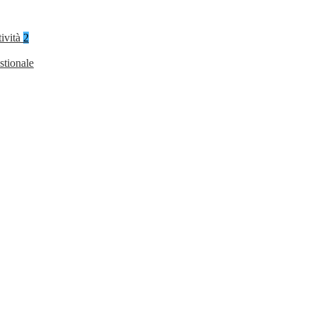
tività
2
stionale