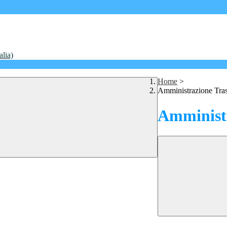
alia)
Home
>
Amministrazione Tra
Amministr