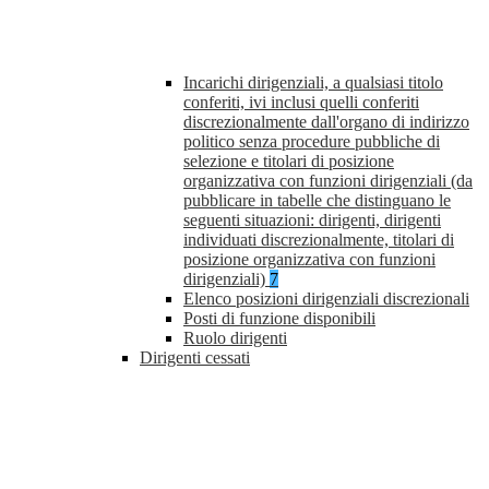
Incarichi dirigenziali, a qualsiasi titolo
conferiti, ivi inclusi quelli conferiti
discrezionalmente dall'organo di indirizzo
politico senza procedure pubbliche di
selezione e titolari di posizione
organizzativa con funzioni dirigenziali (da
pubblicare in tabelle che distinguano le
seguenti situazioni: dirigenti, dirigenti
individuati discrezionalmente, titolari di
posizione organizzativa con funzioni
dirigenziali)
7
Elenco posizioni dirigenziali discrezionali
Posti di funzione disponibili
Ruolo dirigenti
Dirigenti cessati