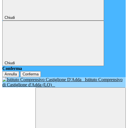
Chiudi
Chiudi
Conferma
Annulla
Conferma
Istituto Comprensivo
di Castiglione d'Adda (LO)