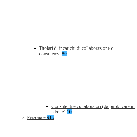
Titolari di incarichi di collaborazione o
consulenza
80
Consulenti e collaboratori (da pubblicare in
tabelle)
10
Personale
915