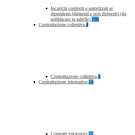
Incarichi conferiti e autorizzati ai
dipendenti (dirigenti e non dirigenti) (da
pubblicare in tabelle)
190
Contrattazione collettiva
4
Contrattazione collettiva
4
Contrattazione integrativa
14
Contratti integrativi
12