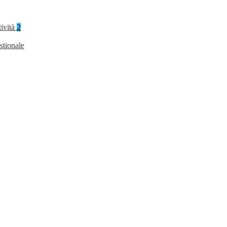
tività
2
stionale