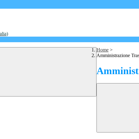
alia)
Home
>
Amministrazione Tra
Amministr