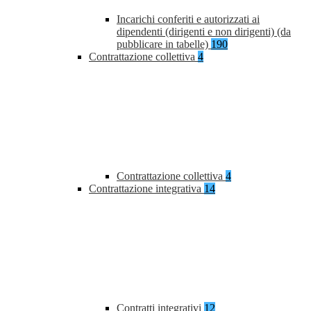
Incarichi conferiti e autorizzati ai
dipendenti (dirigenti e non dirigenti) (da
pubblicare in tabelle)
190
Contrattazione collettiva
4
Contrattazione collettiva
4
Contrattazione integrativa
14
Contratti integrativi
12