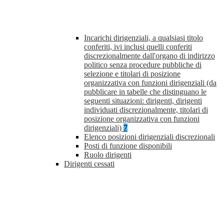
Incarichi dirigenziali, a qualsiasi titolo
conferiti, ivi inclusi quelli conferiti
discrezionalmente dall'organo di indirizzo
politico senza procedure pubbliche di
selezione e titolari di posizione
organizzativa con funzioni dirigenziali (da
pubblicare in tabelle che distinguano le
seguenti situazioni: dirigenti, dirigenti
individuati discrezionalmente, titolari di
posizione organizzativa con funzioni
dirigenziali)
7
Elenco posizioni dirigenziali discrezionali
Posti di funzione disponibili
Ruolo dirigenti
Dirigenti cessati