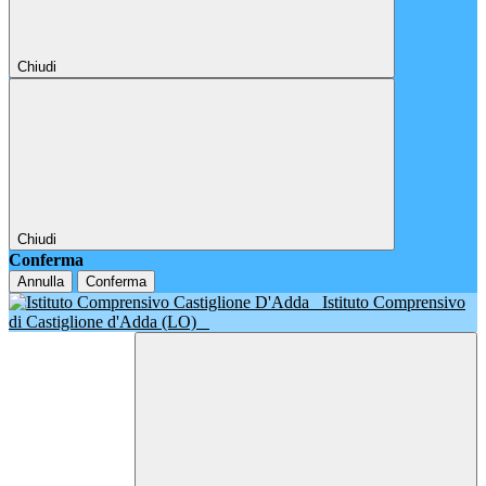
Chiudi
Chiudi
Conferma
Annulla
Conferma
Istituto Comprensivo
di Castiglione d'Adda (LO)