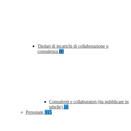
Titolari di incarichi di collaborazione o
consulenza
80
Consulenti e collaboratori (da pubblicare in
tabelle)
10
Personale
915