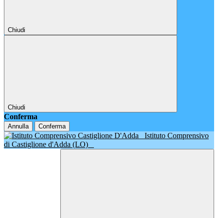
Chiudi
Chiudi
Conferma
Annulla
Conferma
Istituto Comprensivo
di Castiglione d'Adda (LO)