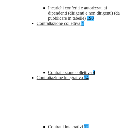
Incarichi conferiti e autorizzati ai
dipendenti (dirigenti e non dirigenti) (da
pubblicare in tabelle)
190
Contrattazione collettiva
4
Contrattazione collettiva
4
Contrattazione integrativa
14
Contratti integrativi
12