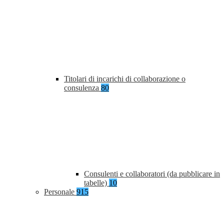
Titolari di incarichi di collaborazione o
consulenza
80
Consulenti e collaboratori (da pubblicare in
tabelle)
10
Personale
915