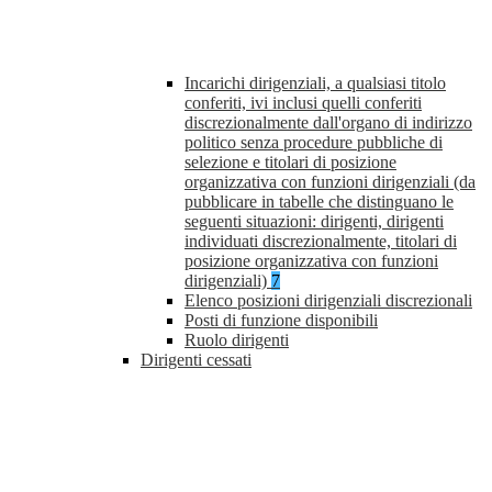
Incarichi dirigenziali, a qualsiasi titolo
conferiti, ivi inclusi quelli conferiti
discrezionalmente dall'organo di indirizzo
politico senza procedure pubbliche di
selezione e titolari di posizione
organizzativa con funzioni dirigenziali (da
pubblicare in tabelle che distinguano le
seguenti situazioni: dirigenti, dirigenti
individuati discrezionalmente, titolari di
posizione organizzativa con funzioni
dirigenziali)
7
Elenco posizioni dirigenziali discrezionali
Posti di funzione disponibili
Ruolo dirigenti
Dirigenti cessati