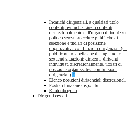
Incarichi dirigenziali, a qualsiasi titolo
conferiti, ivi inclusi quelli conferiti
discrezionalmente dall'organo di indirizzo
politico senza procedure pubbliche di
selezione e titolari di posizione
organizzativa con funzioni dirigenziali (da
pubblicare in tabelle che distinguano le
seguenti situazioni: dirigenti, dirigenti
individuati discrezionalmente, titolari di
posizione organizzativa con funzioni
dirigenziali)
7
Elenco posizioni dirigenziali discrezionali
Posti di funzione disponibili
Ruolo dirigenti
Dirigenti cessati