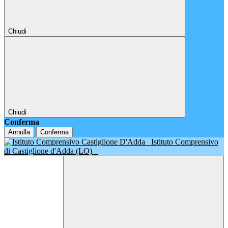
Chiudi
Chiudi
Conferma
Annulla
Conferma
Istituto Comprensivo
di Castiglione d'Adda (LO)