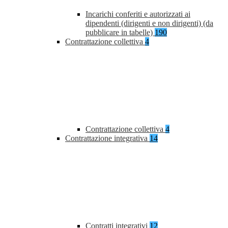
Incarichi conferiti e autorizzati ai
dipendenti (dirigenti e non dirigenti) (da
pubblicare in tabelle)
190
Contrattazione collettiva
4
Contrattazione collettiva
4
Contrattazione integrativa
14
Contratti integrativi
12