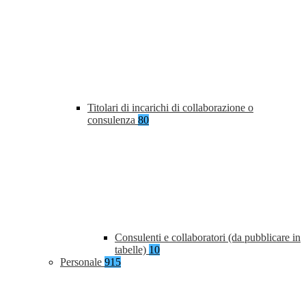
Titolari di incarichi di collaborazione o
consulenza
80
Consulenti e collaboratori (da pubblicare in
tabelle)
10
Personale
915